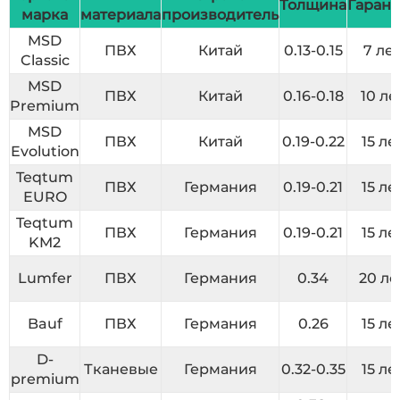
Толщина
Гарант
марка
материала
производитель
MSD
ПВХ
Китай
0.13-0.15
7 ле
Classic
MSD
ПВХ
Китай
0.16-0.18
10 ле
Premium
MSD
ПВХ
Китай
0.19-0.22
15 ле
Evolution
Teqtum
ПВХ
Германия
0.19-0.21
15 ле
EURO
Teqtum
ПВХ
Германия
0.19-0.21
15 ле
KM2
Lumfer
ПВХ
Германия
0.34
20 ле
Bauf
ПВХ
Германия
0.26
15 ле
D-
Тканевые
Германия
0.32-0.35
15 ле
premium