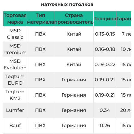
натяжных потолков
Торговая
Тип
Страна
Толщина
Гарант
марка
материала
производитель
MSD
ПВХ
Китай
0.13-0.15
7 ле
Classic
MSD
ПВХ
Китай
0.16-0.18
10 ле
Premium
MSD
ПВХ
Китай
0.19-0.22
15 ле
Evolution
Teqtum
ПВХ
Германия
0.19-0.21
15 ле
EURO
Teqtum
ПВХ
Германия
0.19-0.21
15 ле
KM2
Lumfer
ПВХ
Германия
0.34
20 ле
Bauf
ПВХ
Германия
0.26
15 ле