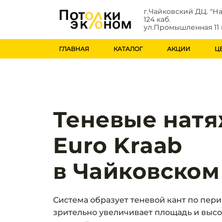
г.Чайковский ДЦ. "На
124 каб.
ул.Промышленная 11 
ГЛАВНАЯ
КАТАЛОГ
АКЦИИ
Ц
Теневые нат
Euro Kraab
в Чайковском
Система образует теневой кант по пе
зрительно увеличивает площадь и выс