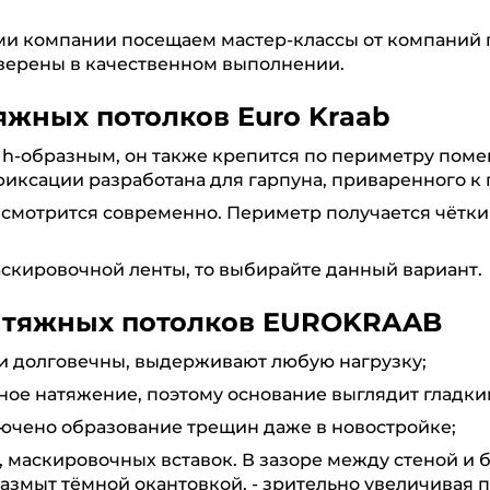
и компании посещаем мастер-классы от компаний 
 уверены в качественном выполнении.
яжных потолков Euro Kraab
 h-образным, он также крепится по периметру поме
 фиксации разработана для гарпуна, приваренного к 
 смотрится современно. Периметр получается чётки
скировочной ленты, то выбирайте данный вариант.
атяжных потолков EUROKRAAB
и долговечны, выдерживают любую нагрузку;
ое натяжение, поэтому основание выглядит гладки
лючено образование трещин даже в новостройке;
 маскировочных вставок. В зазоре между стеной и б
размыт тёмной окантовкой, - зрительно увеличивая