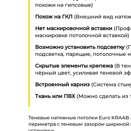
похожи на гипсовые)
Похож на ГКЛ
(Внешний вид натяжн
Нет маскировочной вставки
(Профи
маскировке потолочной вставкой)
Возможно установить подсветку
(П
подсветка, парящие, потолочные н
Скрытые элементы крепежа
(В те
чёрный цвет, усиливая теневой эф
Встроенный карниз
(Система стык
Ткань или ПВХ
(Можно сделать из т
Теневые натяжные потолки Euro KRAAB -
периметра с теневым зазором шириной 5
установки.